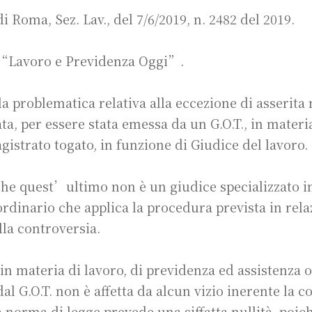
 Roma, Sez. Lav., del 7/6/2019, n. 2482 del 2019.
 “Lavoro e Previdenza Oggi”.
la problematica relativa alla eccezione di asserita 
a, per essere stata emessa da un G.O.T., in materia
istrato togato, in funzione di Giudice del lavoro.
che quest’ultimo non è un giudice specializzato in
rdinario che applica la procedura prevista in rela
lla controversia.
n materia di lavoro, di previdenza ed assistenza o
l G.O.T. non è affetta da alcun vizio inerente la c
 norma di legge prevede una siffatta nullità, poich