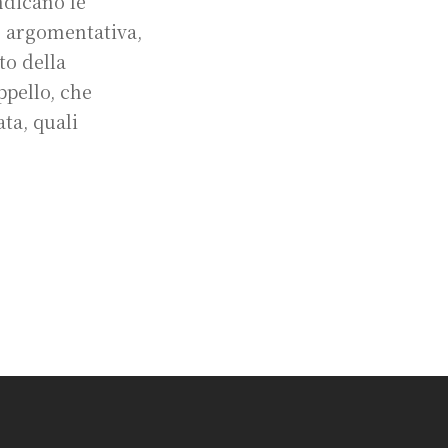
ndicano le
e argomentativa,
to della
ppello, che
ta, quali