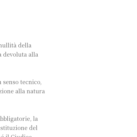
nullità della
 devoluta alla
 senso tecnico,
zione alla natura
bbligatorie, la
ostituzione del
é il Giudice