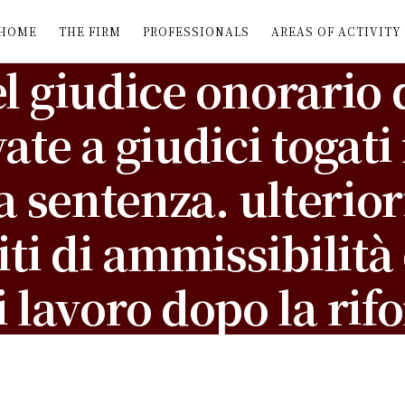
HOME
THE FIRM
PROFESSIONALS
AREAS OF ACTIVITY
l giudice onorario 
vate a giudici togat
a sentenza. ulterior
siti di ammissibilit
i lavoro dopo la rif
7 JUNE 2019