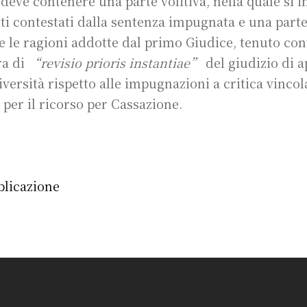
deve contenere una parte volitiva, nella quale si i
nti contestati dalla sentenza impugnata e una part
e le ragioni addotte dal primo Giudice, tenuto con
ra di
“revisio prioris instantiae”
del giudizio di a
versità rispetto alle impugnazioni a critica vincola
, per il ricorso per Cassazione.
blicazione