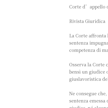
Corte d’appello di
Rivista Giuridica
La Corte affronta 
sentenza impugnat
competenza di mag
Osserva la Corte 
bensì un giudice o
giuslavoristica de
Ne consegue che, i
sentenza emessa da
giudice, né alcuna