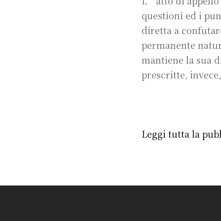
L’atto di appello 
questioni ed i pu
diretta a confutar
permanente natu
mantiene la sua di
prescritte, invece
Leggi tutta la pub